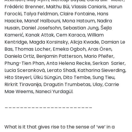
Frédéric Brenner, Maithu Bùi, Vlassis Caniaris, Harun
Farocki, Talya Feldman, Claire Fontaine, Hans
Haacke, Manaf Halbouni, Mona Hatoum, Nadira
Husain, Daniel Josefsohn, Sebastian Jung, Šejla
Kamerić, Kanak Attak, Cem Karaca, William
Kentridge, Magda Korsinsky, Alicja Kwade, Damian Le
Bas, Thomas Locher, Emeka Ogboh, Aras Ören,
Daniela Ortiz, Benjamin Patterson, Mario Pfeifer,
Phung-Tien Phan, Anta Helena Recke, Serkan Sarier,
Lucia Sceranková, Lerato Shadi, Katharina Sieverding,
Hito Steyerl, Ülkü Süngün, Dito Tembe, Sung Tieu,
Rirkrit Tiravanija, Dragutin Trumbetas, Ulay, Carrie
Mae Weems, Naneci Yurdagül.
_______________________
What is it that gives rise to the sense of ‘we’ in a