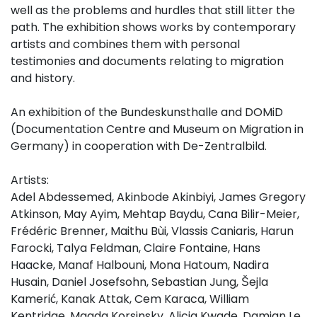
well as the problems and hurdles that still litter the
path. The exhibition shows works by contemporary
artists and combines them with personal
testimonies and documents relating to migration
and history.
An exhibition of the Bundeskunsthalle and DOMiD
(Documentation Centre and Museum on Migration in
Germany) in cooperation with De-Zentralbild.
Artists:
Adel Abdessemed, Akinbode Akinbiyi, James Gregory
Atkinson, May Ayim, Mehtap Baydu, Cana Bilir-Meier,
Frédéric Brenner, Maithu Bùi, Vlassis Caniaris, Harun
Farocki, Talya Feldman, Claire Fontaine, Hans
Haacke, Manaf Halbouni, Mona Hatoum, Nadira
Husain, Daniel Josefsohn, Sebastian Jung, Šejla
Kamerić, Kanak Attak, Cem Karaca, William
Kentridge, Magda Korsinsky, Alicja Kwade, Damian Le