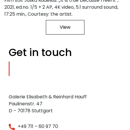
Film still: Julika Rudelius: „It is true because I feel it“,
2021, ed.no. 1/5 + 2 AP, 4K video, 5.1 surround sound,
17:25 min., Courtesy: the artist.
View
Get in touch
Galerie Elisabeth & Reinhard Hauff
Paulinenstr. 47
D – 70178 Stuttgart
+49 711 – 60 97 70